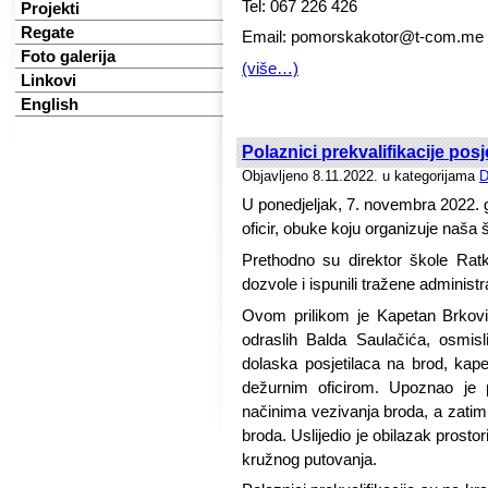
Tel: 067 226 426
Projekti
Regate
Email: pomorskakotor@t-com.me
Foto galerija
(više…)
Linkovi
English
Polaznici prekvalifikacije posj
Objavljeno 8.11.2022. u kategorijama
D
U ponedjeljak, 7. novembra 2022. g
oficir, obuke koju organizuje naša š
Prethodno su direktor škole Ratk
dozvole i ispunili tražene administr
Ovom prilikom je Kapetan Brković 
odraslih Balda Saulačića, osmi
dolaska posjetilaca na brod, ka
dežurnim oficirom. Upoznao je 
načinima vezivanja broda, a zati
broda. Uslijedio je obilazak prosto
kružnog putovanja.