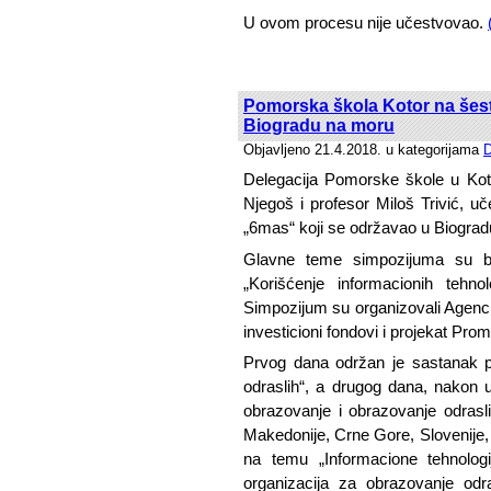
U ovom procesu nije učestvovao.
Pomorska škola Kotor na š
Biogradu na moru
Objavljeno 21.4.2018. u kategorijama
D
Delegacija Pomorske škole u Kotor
Njegoš i profesor Miloš Trivić,
„6mas“ koji se održavao u Biogradu
Glavne teme simpozijuma su bile
„Korišćenje informacionih tehno
Simpozijum su organizovali Agencij
investicioni fondovi i projekat Pro
Prvog dana održan je sastanak 
odraslih“, a drugog dana, nakon u
obrazovanje i obrazovanje odrasli
Makedonije, Crne Gore, Slovenije,
na temu „Informacione tehnolog
organizacija za obrazovanje odras