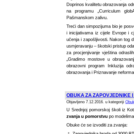
Doprinos kvalitetu obrazovanja od
na programu „Curriculum globA
Pašmanskom zalivu.
Treći dan simpozijuma bio je posv
i inicijativama iz cijele Evrope 
učenja i zapošljivosti. Nakon tog di
usmjeravanju – škotski pristup odabi
za procjenjivanje vještina odra
„Gradimo mostove u obrazovanju
obrazovni program Inkluzija od
obrazovanja i Priznavanje neforma
OBUKA ZA ZAPOVJEDNIKE I
Objavljeno 7.12.2016. u kategoriji
Obuk
U Srednjoj pomorskoj školi iz Ko
zvanja u pomorstvu
po modelima 
Obuke će se izvoditi za zvanja:
Zapovjednika broda od 3000 BT i