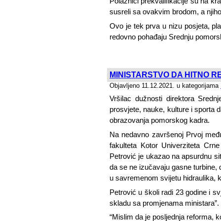
Polaznici prekvalifikacije su na kra
susreli sa ovakvim brodom, a njih
Ovo je tek prva u nizu posjeta, pla
redovno pohađaju Srednju pomors
MINISTARSTVO DA HITNO 
Objavljeno 11.12.2021. u kategorijama
Vršilac dužnosti direktora Sredn
prosvjete, nauke, kulture i sporta
obrazovanja pomorskog kadra.
Na nedavno završenoj Prvoj međun
fakulteta Kotor Univerziteta Crn
Petrović je ukazao na apsurdnu sit
da se ne izučavaju gasne turbine,
u savremenom svijetu hidraulika, 
Petrović u školi radi 23 godine i s
skladu sa promjenama ministara”.
“Mislim da je posljednja reforma, k