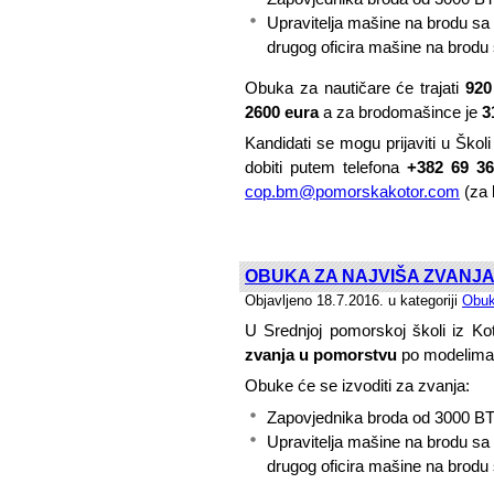
Upravitelja mašine na brodu s
drugog oficira mašine na brod
Obuka za nautičare će trajati
920
2600 eura
a za brodomašince je
3
Kandidati se mogu prijaviti u Šk
dobiti putem telefona
+382 69 3
cop.bm@pomorskakotor.com
(za 
OBUKA ZA NAJVIŠA ZVANJA 
Objavljeno 18.7.2016. u kategoriji
Obuk
U Srednjoj pomorskoj školi iz K
zvanja u pomorstvu
po modelima 
Obuke će se izvoditi za zvanja:
Zapovjednika broda od 3000 BT i
Upravitelja mašine na brodu s
drugog oficira mašine na brod