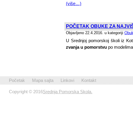
(više…)
POČETAK OBUKE ZA NAJVI
Objavljeno 22.4.2016. u kategoriji
Obuk
U Srednjoj pomorskoj školi iz Ko
zvanja u pomorstvu
po modelima 
Početak
Mapa sajta
Linkovi
Kontakt
Copyright © 2016
Srednja Pomorska Skola.