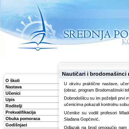
Nautičari i brodomašinci
O školi
U okviru praktične nastave, učeni
Nastava
(obraz. program Brodomašinski teh
Učenici
Dobrodošlicu su im poželjeli prvi m
Upis
učenicima pokazali kontrolnu sobu 
Roditelji
Prekvalifikacija
Učenike su vodili profesori Mlad
Obuka pomoraca
Slađana Gopčević.
Godišnjaci
Odlazak na brod omogućio nam j