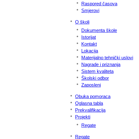
Raspored časova
Smjerovi
O školi
Dokumenta škole
Istorijat
Kontakt
Lokacija
Materijalno tehnički uslovi
Nagrade i priznanja
Sistem kvaliteta
Školski odbor
Zaposleni
Obuka pomoraca
Oglasna tabla
Prekvalifikacija
Projekti
Regate
Regate