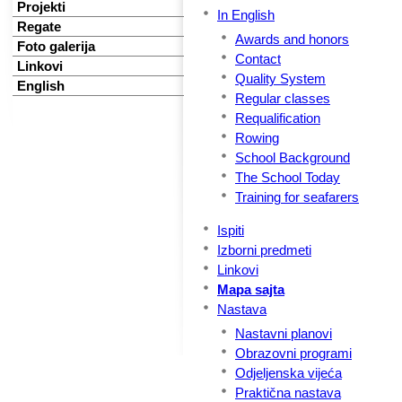
Projekti
In English
Regate
Awards and honors
Foto galerija
Contact
Linkovi
Quality System
English
Regular classes
Requalification
Rowing
School Background
The School Today
Training for seafarers
Ispiti
Izborni predmeti
Linkovi
Mapa sajta
Nastava
Nastavni planovi
Obrazovni programi
Odjeljenska vijeća
Praktična nastava